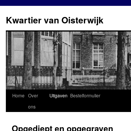
Kwartier van Oisterwijk
Home
Over
Uitgaven
Bestelformulier
Spring
ons
naar
inhoud
Opgediept en opgegraven