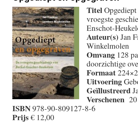
Titel
Opgediept 
vroegste geschi
Enschot-Heuke
Auteur(s)
Jan F
Winkelmolen
Omvang
128 pa
doorzichtige ove
Formaat
224×2
Uitvoering
Gebo
Geïllustreerd
J
Verschenen
20
ISBN
978-90-809127-8-6
Prijs
€ 12,00