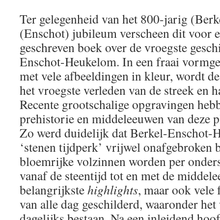
Ter gelegenheid van het 800-jarig (Berk
(Enschot) jubileum verscheen dit voor 
geschreven boek over de vroegste gesch
Enschot-Heukelom. In een fraai vormgeg
met vele afbeeldingen in kleur, wordt d
het vroegste verleden van de streek en h
Recente grootschalige opgravingen hebb
prehistorie en middeleeuwen van deze pl
Zo werd duidelijk dat Berkel-Enschot-H
‘stenen tijdperk’ vrijwel onafgebroken 
bloemrijke volzinnen worden per onder
vanaf de steentijd tot en met de middele
belangrijkste
highlights
, maar ook vele 
van alle dag geschilderd, waaronder het
dagelijks bestaan. Na een inleidend hoo