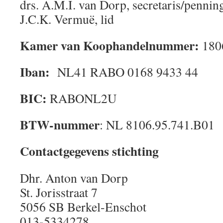
drs. A.M.I. van Dorp, secretaris/penni
J.C.K. Vermuë, lid
Kamer van Koophandelnummer:
180
Iban:
NL41 RABO 0168 9433 44
BIC:
RABONL2U
BTW-nummer
: NL 8106.95.741.B01
Contactgegevens stichting
Dhr. Anton van Dorp
St. Jorisstraat 7
5056 SB Berkel-Enschot
013-5334278